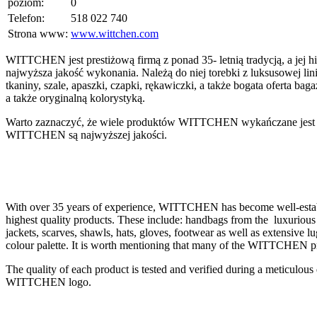
poziom:
0
Telefon:
518 022 740
Strona www:
www.wittchen.com
WITTCHEN jest prestiżową firmą z ponad 35- letnią tradycją, a jej h
najwyższa jakość wykonania. Należą do niej torebki z luksusowej li
tkaniny, szale, apaszki, czapki, rękawiczki, a także bogata oferta
a także oryginalną kolorystyką.
Warto zaznaczyć, że wiele produktów WITTCHEN wykańczane jest ręc
WITTCHEN są najwyższej jakości.
With over 35 years of experience, WITTCHEN has become well-establi
highest quality products. These include: handbags from the luxuriou
jackets, scarves, shawls, hats, gloves, footwear as well as extensive l
colour palette. It is worth mentioning that many of the WITTCHEN 
The quality of each product is tested and verified during a meticulou
WITTCHEN logo.