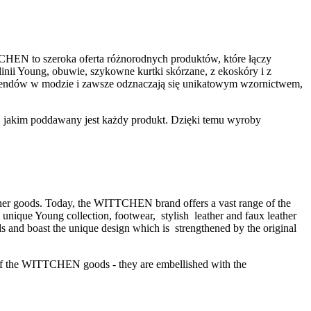
TTCHEN to szeroka oferta różnorodnych produktów, które łączy
inii Young, obuwie, szykowne kurtki skórzane, z ekoskóry i z
h trendów w modzie i zawsze odznaczają się unikatowym wzornictwem,
, jakim poddawany jest każdy produkt. Dzięki temu wyroby
ther goods. Today, the WITTCHEN brand offers a vast range of the
nique Young collection, footwear, stylish leather and faux leather
ends and boast the unique design which is strengthened by the original
ty of the WITTCHEN goods - they are embellished with the