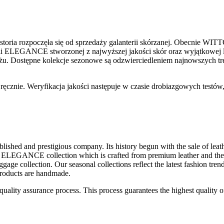
istoria rozpoczęła się od sprzedaży galanterii skórzanej. Obecnie WI
nii ELEGANCE stworzonej z najwyższej jakości skór oraz wyjątkowej l
 bagażu. Dostępne kolekcje sezonowe są odzwierciedleniem najnowszyc
znie. Weryfikacja jakości następuje w czasie drobiazgowych testów
shed and prestigious company. Its history begun with the sale of lea
s ELEGANCE collection which is crafted from premium leather and the u
uggage collection. Our seasonal collections reflect the latest fashion tr
products are handmade.
s quality assurance process. This process guarantees the highest quali