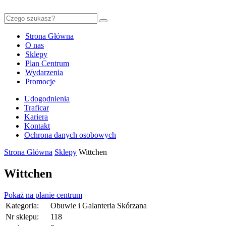
Strona Główna
O nas
Sklepy
Plan Centrum
Wydarzenia
Promocje
Udogodnienia
Traficar
Kariera
Kontakt
Ochrona danych osobowych
Strona Główna
Sklepy
Wittchen
Wittchen
Pokaż na planie centrum
Kategoria:
Obuwie i Galanteria Skórzana
Nr sklepu:
118