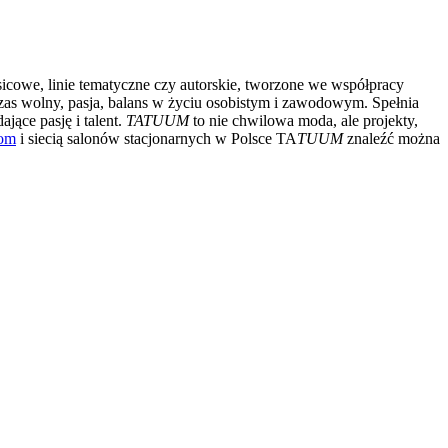
asicowe, linie tematyczne czy autorskie, tworzone we współpracy
czas wolny, pasja, balans w życiu osobistym i zawodowym. Spełnia
jące pasję i talent.
TATUUM
to nie chwilowa moda, ale projekty,
om
i siecią salonów stacjonarnych w Polsce TA
TUUM
znaleźć można