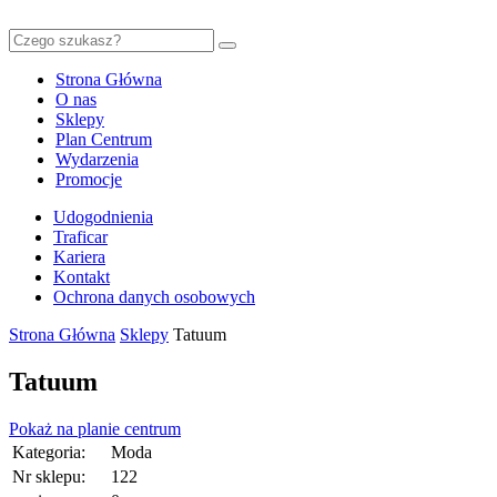
Strona Główna
O nas
Sklepy
Plan Centrum
Wydarzenia
Promocje
Udogodnienia
Traficar
Kariera
Kontakt
Ochrona danych osobowych
Strona Główna
Sklepy
Tatuum
Tatuum
Pokaż na planie centrum
Kategoria:
Moda
Nr sklepu:
122