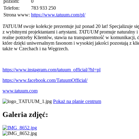
poziom:
0
Telefon:
783 933 250
Strona www:
https://www.tatuum.com/pl/
TATUUM
swoje kolekcje prezentuje już ponad 20 lat! Specjalizuje s
z wybitnymi projektantami i artystami.
TATUUM
promuje naturalny i
realne potrzeby Klientów, stawia na transparentność w komunikacji,
które dzięki uniwersalnym fasonom i wysokiej jakości pozostają z k
także w Czechach i na Węgrzech.
https://www.instagram.com/tatuum_official/?hl=pl
https://www.facebook.com/TatuumOfficial/
www.tatuum.com
Pokaż na planie centrum
Galeria zdjęć: