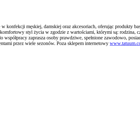
ię w konfekcji męskiej, damskiej oraz akcesoriach, oferując produkty b
 komfortowy styl życia w zgodzie z wartościami, którymi są: rodzina, 
 do współpracy zaprasza osoby prawdziwe, spełnione zawodowo, posiada
lientami przez wiele sezonów. Poza sklepem internetowy
www.tatuum.c