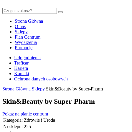
Strona Główna
O nas
Sklepy
Plan Centrum
Wydarzenia
Promocje
Udogodnienia
Traficar
Kariera
Kontakt
Ochrona danych osobowych
Strona Główna
Sklepy
Skin&Beauty by Super-Pharm
Skin&Beauty by Super-Pharm
Pokaż na planie centrum
Kategoria:
Zdrowie i Uroda
Nr sklepu:
225