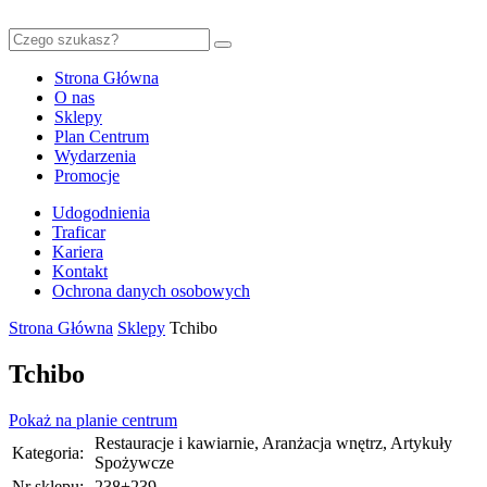
Strona Główna
O nas
Sklepy
Plan Centrum
Wydarzenia
Promocje
Udogodnienia
Traficar
Kariera
Kontakt
Ochrona danych osobowych
Strona Główna
Sklepy
Tchibo
Tchibo
Pokaż na planie centrum
Restauracje i kawiarnie, Aranżacja wnętrz, Artykuły
Kategoria:
Spożywcze
Nr sklepu:
238+239